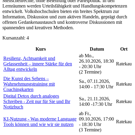
Menschenrechte, ohne Belehrung oder Parteipolitik. In den
Lernräumen werden Urteilsfähigkeit und Handlungskompetenzen
entwickelt. Volkshochschulen bieten ein breites Spektrum zur
Information, Diskussion und zum aktiven Handeln, geprägt durch
offenen Gedankenaustausch und kontroverse Diskussionen mit
spannenden und kreativen Methoden.
Kursanzahl: 4
Kurs
Datum
Ort
ab Mo.,
Resilienz, Achtsamkeit und
26.10.2026, 18:30
Gelassenheit – innere Stärke für den
Ratekau
- 20:30 Uhr
Alltag entwickeln
(2 Termine)
Die Kunst des Sehens –
Sa., 07.11.2026,
Wahrnehmungstraining mit
Ratekau
14:00 - 17:30 Uhr
Coachingkarten
Digital Detox durch analoges
Sa., 21.11.2026,
Schreiben - Zeit nur für Sie und Ihr
Ratekau
14:00 -17:30 Uhr
Notizbuch
ab Fr.,
KI-Nutzung - Was moderne Language
09.10.2026, 17:00
Ratekau
Tools können und wie wir sie nutzen
- 18:30 Uhr
(3 Termine)